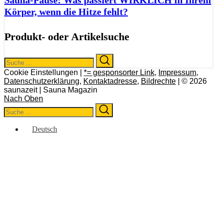
Sauna-Pause: Was passiert WIRKLICH in Ihrem
Körper, wenn die Hitze fehlt?
Produkt- oder Artikelsuche
Search
Search
for:
Cookie Einstellungen |
*= gesponsorter Link
,
Impressum
,
Datenschutzerklärung
,
Kontaktadresse
,
Bildrechte
| © 2026
saunazeit | Sauna Magazin
Nach Oben
Search
Search
for:
Deutsch