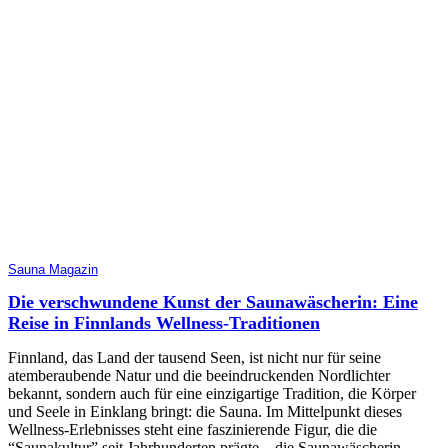
Sauna Magazin
Die verschwundene Kunst der Saunawäscherin: Eine
Reise in Finnlands Wellness-Traditionen
Finnland, das Land der tausend Seen, ist nicht nur für seine
atemberaubende Natur und die beeindruckenden Nordlichter
bekannt, sondern auch für eine einzigartige Tradition, die Körper
und Seele in Einklang bringt: die Sauna. Im Mittelpunkt dieses
Wellness-Erlebnisses steht eine faszinierende Figur, die die
“Saunakultur” seit Jahrhunderten prägte – die Saunawäscherin.