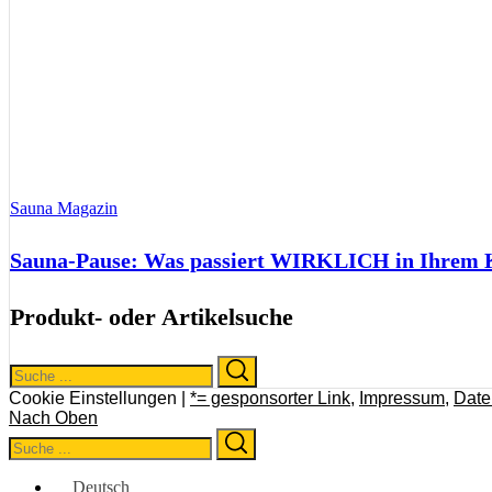
Sauna Magazin
Sauna-Pause: Was passiert WIRKLICH in Ihrem Kö
Produkt- oder Artikelsuche
Search
Search
for:
Cookie Einstellungen |
*= gesponsorter Link
,
Impressum
,
Date
Nach Oben
Search
Search
for:
Deutsch