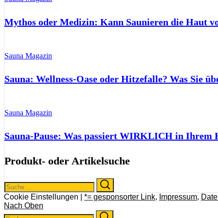
Mythos oder Medizin: Kann Saunieren die Haut 
Sauna Magazin
Sauna: Wellness-Oase oder Hitzefalle? Was Sie üb
Sauna Magazin
Sauna-Pause: Was passiert WIRKLICH in Ihrem Kö
Produkt- oder Artikelsuche
Search
Search
for:
Cookie Einstellungen |
*= gesponsorter Link
,
Impressum
,
Date
Nach Oben
Search
Search