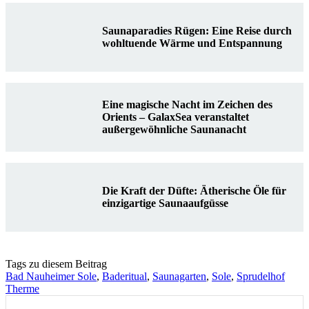
Saunaparadies Rügen: Eine Reise durch
wohltuende Wärme und Entspannung
Eine magische Nacht im Zeichen des
Orients – GalaxSea veranstaltet
außergewöhnliche Saunanacht
Die Kraft der Düfte: Ätherische Öle für
einzigartige Saunaaufgüsse
Tags zu diesem Beitrag
Bad Nauheimer Sole
,
Baderitual
,
Saunagarten
,
Sole
,
Sprudelhof
Therme