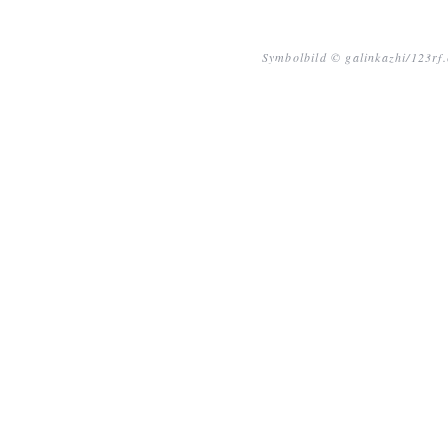
Symbolbild © galinkazhi/123rf