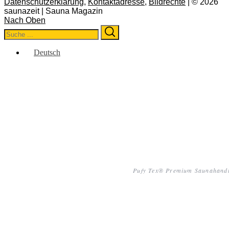
Datenschutzerklärung
,
Kontaktadresse
,
Bildrechte
| © 2026
saunazeit | Sauna Magazin
Nach Oben
Search
Search
for:
Deutsch
Pufy Tex® Premium Saunahand