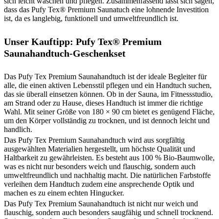
sich leicht waschen und pflegen. Zusammenfassend lässt sich sagen,
dass das Pufy Tex® Premium Saunatuch eine lohnende Investition
ist, da es langlebig, funktionell und umweltfreundlich ist.
Unser Kauftipp:
Pufy Tex® Premium
Saunahandtuch-Geschenkset
Das Pufy Tex Premium Saunahandtuch ist der ideale Begleiter für
alle, die einen aktiven Lebensstil pflegen und ein Handtuch suchen,
das sie überall einsetzen können. Ob in der Sauna, im Fitnessstudio,
am Strand oder zu Hause, dieses Handtuch ist immer die richtige
Wahl. Mit seiner Größe von 180 × 90 cm bietet es genügend Fläche,
um den Körper vollständig zu trocknen, und ist dennoch leicht und
handlich.
Das Pufy Tex Premium Saunahandtuch wird aus sorgfältig
ausgewählten Materialien hergestellt, um höchste Qualität und
Haltbarkeit zu gewährleisten. Es besteht aus 100 % Bio-Baumwolle,
was es nicht nur besonders weich und flauschig, sondern auch
umweltfreundlich und nachhaltig macht. Die natürlichen Farbstoffe
verleihen dem Handtuch zudem eine ansprechende Optik und
machen es zu einem echten Hingucker.
Das Pufy Tex Premium Saunahandtuch ist nicht nur weich und
flauschig, sondern auch besonders saugfähig und schnell trocknend.