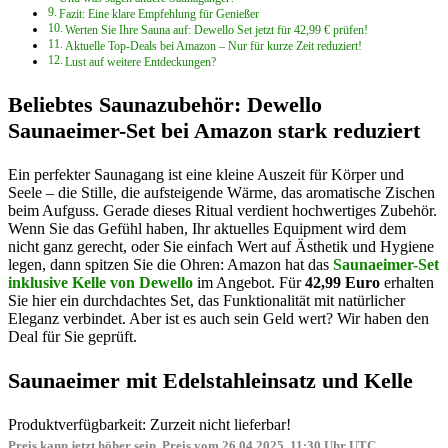
Fazit: Eine klare Empfehlung für Genießer
Werten Sie Ihre Sauna auf: Dewello Set jetzt für 42,99 € prüfen!
Aktuelle Top-Deals bei Amazon – Nur für kurze Zeit reduziert!
Lust auf weitere Entdeckungen?
Beliebtes Saunazubehör: Dewello
Saunaeimer-Set bei Amazon stark reduziert
Ein perfekter Saunagang ist eine kleine Auszeit für Körper und
Seele – die Stille, die aufsteigende Wärme, das aromatische Zischen
beim Aufguss. Gerade dieses Ritual verdient hochwertiges Zubehör.
Wenn Sie das Gefühl haben, Ihr aktuelles Equipment wird dem
nicht ganz gerecht, oder Sie einfach Wert auf Ästhetik und Hygiene
legen, dann spitzen Sie die Ohren: Amazon hat das
Saunaeimer-Set
inklusive Kelle von Dewello
im Angebot. Für
42,99 Euro
erhalten
Sie hier ein durchdachtes Set, das Funktionalität mit natürlicher
Eleganz verbindet. Aber ist es auch sein Geld wert? Wir haben den
Deal für Sie geprüft.
Saunaeimer mit Edelstahleinsatz und Kelle
Produktverfügbarkeit: Zurzeit nicht lieferbar!
Preis kann jetzt höher sein. Preis vom 26.04.2025, 11:30 Uhr UTC