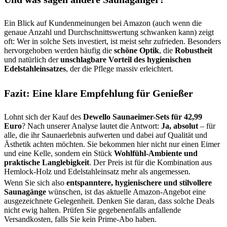
Ein Blick auf Kundenmeinungen bei Amazon (auch wenn die
genaue Anzahl und Durchschnittswertung schwanken kann) zeigt
oft: Wer in solche Sets investiert, ist meist sehr zufrieden. Besonders
hervorgehoben werden häufig die
schöne Optik
, die
Robustheit
und natürlich der
unschlagbare Vorteil des hygienischen
Edelstahleinsatzes
, der die Pflege massiv erleichtert.
Fazit: Eine klare Empfehlung für Genießer
Lohnt sich der Kauf des
Dewello Saunaeimer-Sets für 42,99
Euro
? Nach unserer Analyse lautet die Antwort:
Ja, absolut
– für
alle, die ihr Saunaerlebnis aufwerten und dabei auf Qualität und
Ästhetik achten möchten. Sie bekommen hier nicht nur einen Eimer
und eine Kelle, sondern ein Stück
Wohlfühl-Ambiente und
praktische Langlebigkeit
. Der Preis ist für die Kombination aus
Hemlock-Holz und Edelstahleinsatz mehr als angemessen.
Wenn Sie sich also
entspanntere, hygienischere und stilvollere
Saunagänge
wünschen, ist das aktuelle Amazon-Angebot eine
ausgezeichnete Gelegenheit. Denken Sie daran, dass solche Deals
nicht ewig halten. Prüfen Sie gegebenenfalls anfallende
Versandkosten, falls Sie kein Prime-Abo haben.