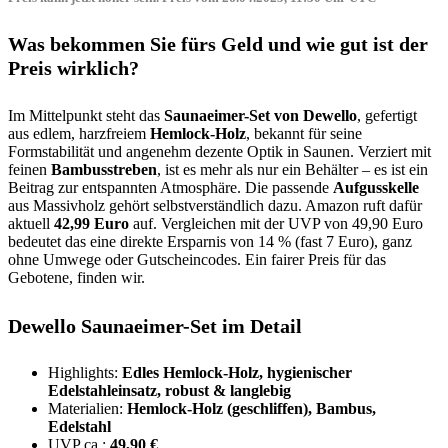
Was bekommen Sie fürs Geld und wie gut ist der
Preis wirklich?
Im Mittelpunkt steht das
Saunaeimer-Set von Dewello
, gefertigt
aus edlem, harzfreiem
Hemlock-Holz
, bekannt für seine
Formstabilität und angenehm dezente Optik in Saunen. Verziert mit
feinen
Bambusstreben
, ist es mehr als nur ein Behälter – es ist ein
Beitrag zur entspannten Atmosphäre. Die passende
Aufgusskelle
aus Massivholz gehört selbstverständlich dazu. Amazon ruft dafür
aktuell
42,99 Euro
auf. Vergleichen mit der UVP von 49,90 Euro
bedeutet das eine direkte Ersparnis von 14 % (fast 7 Euro), ganz
ohne Umwege oder Gutscheincodes. Ein fairer Preis für das
Gebotene, finden wir.
Dewello Saunaeimer-Set im Detail
Highlights:
Edles Hemlock-Holz, hygienischer
Edelstahleinsatz, robust & langlebig
Materialien:
Hemlock-Holz (geschliffen), Bambus,
Edelstahl
UVP ca.:
49,90 €