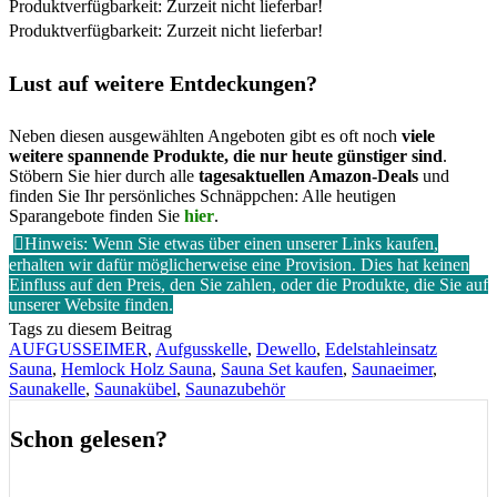
Produktverfügbarkeit: Zurzeit nicht lieferbar!
Produktverfügbarkeit: Zurzeit nicht lieferbar!
Lust auf weitere Entdeckungen?
Neben diesen ausgewählten Angeboten gibt es oft noch
viele
weitere spannende Produkte, die nur heute günstiger sind
.
Stöbern Sie hier durch alle
tagesaktuellen Amazon-Deals
und
finden Sie Ihr persönliches Schnäppchen: Alle heutigen
Sparangebote finden Sie
hier
.
Hinweis: Wenn Sie etwas über einen unserer Links kaufen,
erhalten wir dafür möglicherweise eine Provision. Dies hat keinen
Einfluss auf den Preis, den Sie zahlen, oder die Produkte, die Sie auf
unserer Website finden.
Tags zu diesem Beitrag
AUFGUSSEIMER
,
Aufgusskelle
,
Dewello
,
Edelstahleinsatz
Sauna
,
Hemlock Holz Sauna
,
Sauna Set kaufen
,
Saunaeimer
,
Saunakelle
,
Saunakübel
,
Saunazubehör
Schon gelesen?