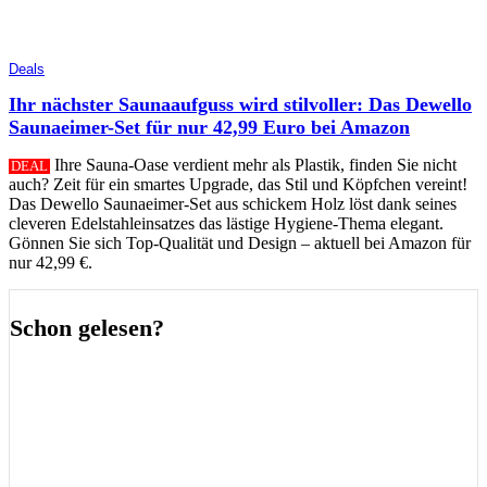
Deals
Ihr nächster Saunaaufguss wird stilvoller: Das Dewello
Saunaeimer-Set für nur 42,99 Euro bei Amazon
Ihre Sauna-Oase verdient mehr als Plastik, finden Sie nicht
DEAL
auch? Zeit für ein smartes Upgrade, das Stil und Köpfchen vereint!
Das Dewello Saunaeimer-Set aus schickem Holz löst dank seines
cleveren Edelstahleinsatzes das lästige Hygiene-Thema elegant.
Gönnen Sie sich Top-Qualität und Design – aktuell bei Amazon für
nur 42,99 €.
Schon gelesen?