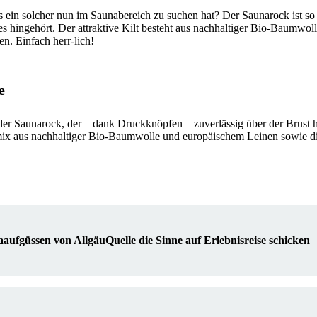
s ein solcher nun im Saunabereich zu suchen hat? Der Saunarock ist so
s hingehört. Der attraktive Kilt besteht aus nachhaltiger Bio-Baumwo
n. Einfach herr-lich!
e
t der Saunarock, der – dank Druckknöpfen – zuverlässig über der Brust h
mix aus nachhaltiger Bio-Baumwolle und europäischem Leinen sowie di
aufgüssen von AllgäuQuelle die Sinne auf Erlebnisreise schicken