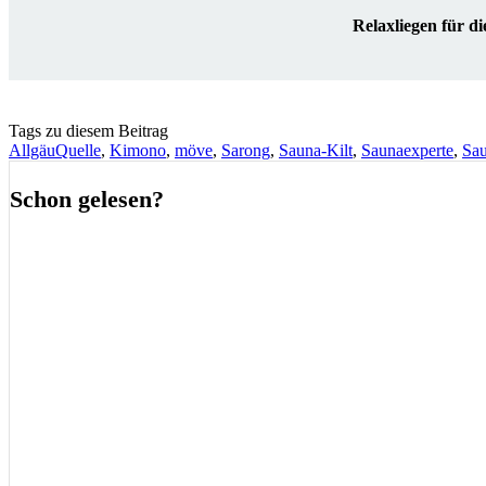
Relaxliegen für d
Tags zu diesem Beitrag
AllgäuQuelle
,
Kimono
,
möve
,
Sarong
,
Sauna-Kilt
,
Saunaexperte
,
Sa
Schon gelesen?