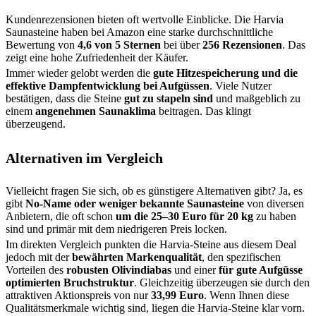
Kundenrezensionen bieten oft wertvolle Einblicke. Die Harvia
Saunasteine haben bei Amazon eine starke durchschnittliche
Bewertung von
4,6 von 5 Sternen
bei über
256 Rezensionen
. Das
zeigt eine hohe Zufriedenheit der Käufer.
Immer wieder gelobt werden die
gute Hitzespeicherung und die
effektive Dampfentwicklung bei Aufgüssen
. Viele Nutzer
bestätigen, dass die Steine
gut zu stapeln sind
und maßgeblich zu
einem
angenehmen Saunaklima
beitragen. Das klingt
überzeugend.
Alternativen im Vergleich
Vielleicht fragen Sie sich, ob es günstigere Alternativen gibt? Ja, es
gibt
No-Name oder weniger bekannte Saunasteine
von diversen
Anbietern, die oft schon
um die 25–30 Euro für 20 kg
zu haben
sind und primär mit dem niedrigeren Preis locken.
Im direkten Vergleich punkten die Harvia-Steine aus diesem Deal
jedoch mit der
bewährten Markenqualität
, den spezifischen
Vorteilen des
robusten Olivindiabas
und einer
für gute Aufgüsse
optimierten Bruchstruktur
. Gleichzeitig überzeugen sie durch den
attraktiven Aktionspreis von nur
33,99 Euro
. Wenn Ihnen diese
Qualitätsmerkmale wichtig sind, liegen die Harvia-Steine klar vorn.