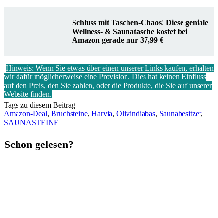
Schluss mit Taschen-Chaos! Diese geniale
Wellness- & Saunatasche kostet bei
Amazon gerade nur 37,99 €
Hinweis: Wenn Sie etwas über einen unserer Links kaufen, erhalten
wir dafür möglicherweise eine Provision. Dies hat keinen Einfluss
auf den Preis, den Sie zahlen, oder die Produkte, die Sie auf unserer
Website finden.
Tags zu diesem Beitrag
Amazon-Deal
,
Bruchsteine
,
Harvia
,
Olivindiabas
,
Saunabesitzer
,
SAUNASTEINE
Schon gelesen?