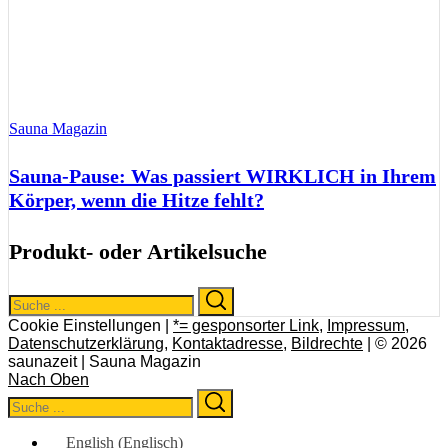
Sauna Magazin
Sauna-Pause: Was passiert WIRKLICH in Ihrem
Körper, wenn die Hitze fehlt?
Produkt- oder Artikelsuche
Search
Search
for:
Cookie Einstellungen |
*= gesponsorter Link
,
Impressum
,
Datenschutzerklärung
,
Kontaktadresse
,
Bildrechte
| © 2026
saunazeit | Sauna Magazin
Nach Oben
Search
Search
for:
English
(
Englisch
)