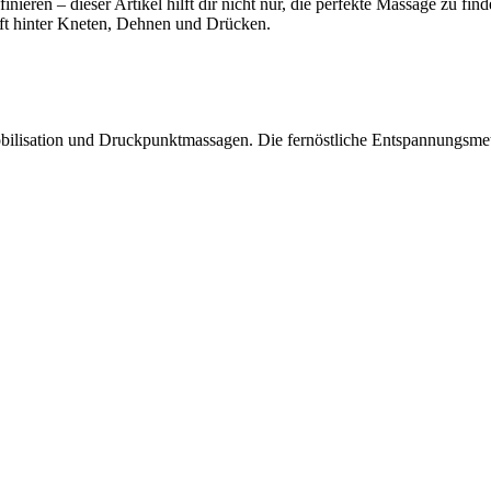
nieren – dieser Artikel hilft dir nicht nur, die perfekte Massage zu find
ft hinter Kneten, Dehnen und Drücken.
lisation und Druckpunktmassagen. Die fernöstliche Entspannungsmet