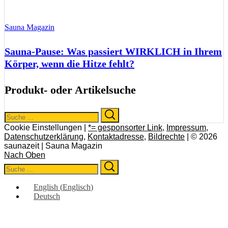
Sauna Magazin
Sauna-Pause: Was passiert WIRKLICH in Ihrem
Körper, wenn die Hitze fehlt?
Produkt- oder Artikelsuche
Search
Search
for:
Cookie Einstellungen |
*= gesponsorter Link
,
Impressum
,
Datenschutzerklärung
,
Kontaktadresse
,
Bildrechte
| © 2026
saunazeit | Sauna Magazin
Nach Oben
Search
Search
for:
English
(
Englisch
)
Deutsch