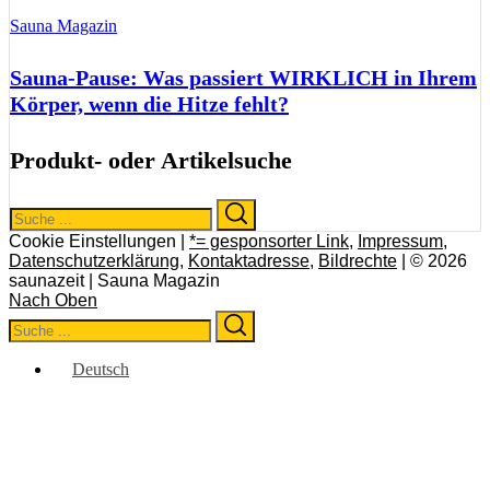
Sauna Magazin
Sauna-Pause: Was passiert WIRKLICH in Ihrem
Körper, wenn die Hitze fehlt?
Produkt- oder Artikelsuche
Search
Search
for:
Cookie Einstellungen |
*= gesponsorter Link
,
Impressum
,
Datenschutzerklärung
,
Kontaktadresse
,
Bildrechte
| © 2026
saunazeit | Sauna Magazin
Nach Oben
Search
Search
for:
Deutsch