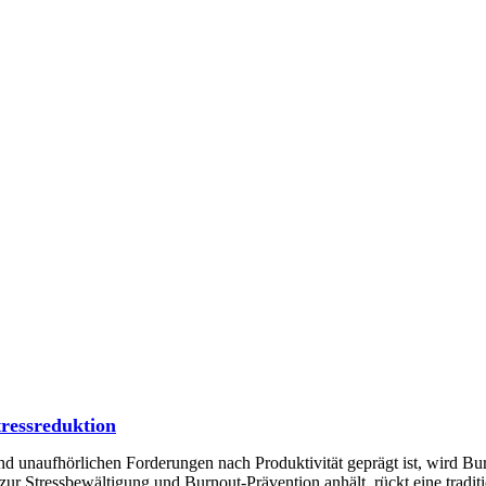
tressreduktion
nd unaufhörlichen Forderungen nach Produktivität geprägt ist, wird B
Stressbewältigung und Burnout-Prävention anhält, rückt eine traditio