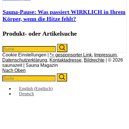
Sauna-Pause: Was passiert WIRKLICH in Ihrem
Körper, wenn die Hitze fehlt?
Produkt- oder Artikelsuche
Search
Search
for:
Cookie Einstellungen |
*= gesponsorter Link
,
Impressum
,
Datenschutzerklärung
,
Kontaktadresse
,
Bildrechte
| © 2026
saunazeit | Sauna Magazin
Nach Oben
Search
Search
for:
English
(
Englisch
)
Deutsch