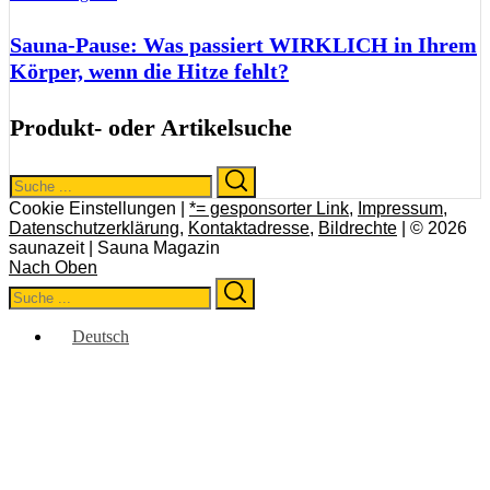
Sauna-Pause: Was passiert WIRKLICH in Ihrem
Körper, wenn die Hitze fehlt?
Produkt- oder Artikelsuche
Search
Search
for:
Cookie Einstellungen |
*= gesponsorter Link
,
Impressum
,
Datenschutzerklärung
,
Kontaktadresse
,
Bildrechte
| © 2026
saunazeit | Sauna Magazin
Nach Oben
Search
Search
for:
Deutsch