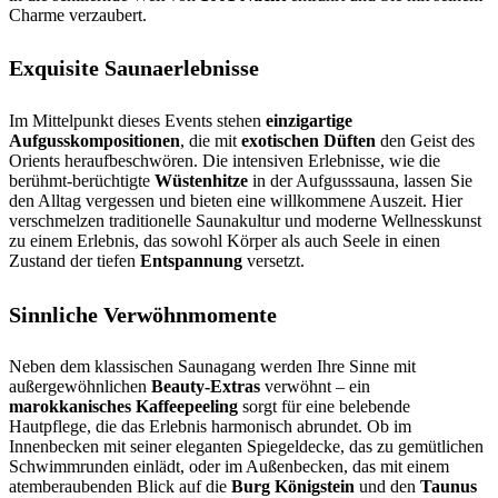
Charme verzaubert.
Exquisite Saunaerlebnisse
Im Mittelpunkt dieses Events stehen
einzigartige
Aufgusskompositionen
, die mit
exotischen Düften
den Geist des
Orients heraufbeschwören. Die intensiven Erlebnisse, wie die
berühmt-berüchtigte
Wüstenhitze
in der Aufgusssauna, lassen Sie
den Alltag vergessen und bieten eine willkommene Auszeit. Hier
verschmelzen traditionelle Saunakultur und moderne Wellnesskunst
zu einem Erlebnis, das sowohl Körper als auch Seele in einen
Zustand der tiefen
Entspannung
versetzt.
Sinnliche Verwöhnmomente
Neben dem klassischen Saunagang werden Ihre Sinne mit
außergewöhnlichen
Beauty-Extras
verwöhnt – ein
marokkanisches Kaffeepeeling
sorgt für eine belebende
Hautpflege, die das Erlebnis harmonisch abrundet. Ob im
Innenbecken mit seiner eleganten Spiegeldecke, das zu gemütlichen
Schwimmrunden einlädt, oder im Außenbecken, das mit einem
atemberaubenden Blick auf die
Burg Königstein
und den
Taunus