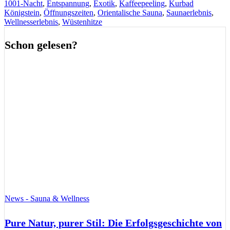
1001-Nacht
,
Entspannung
,
Exotik
,
Kaffeepeeling
,
Kurbad
Königstein
,
Öffnungszeiten
,
Orientalische Sauna
,
Saunaerlebnis
,
Wellnesserlebnis
,
Wüstenhitze
Schon gelesen?
News - Sauna & Wellness
Pure Natur, purer Stil: Die Erfolgsgeschichte von