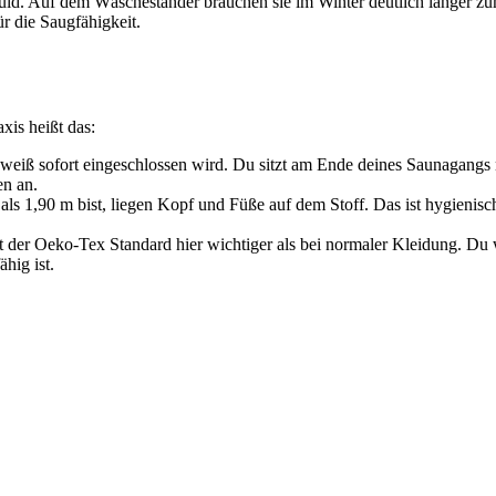
uld. Auf dem Wäscheständer brauchen sie im Winter deutlich länger zu
ür die Saugfähigkeit.
xis heißt das:
hweiß sofort eingeschlossen wird. Du sitzt am Ende deines Saunagangs n
en an.
als 1,90 m bist, liegen Kopf und Füße auf dem Stoff. Das ist hygienis
st der Oeko-Tex Standard hier wichtiger als bei normaler Kleidung. Du w
hig ist.