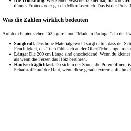
Die Trocknung
: Wer keinen Wäschetrockner hat, braucht Ged
dünnes Frottee- oder gar ein Mikrofasertuch. Das ist der Preis f
Was die Zahlen wirklich bedeuten
Auf dem Papier stehen “625 g/m²” und “Made in Portugal”. In der Pra
Saugkraft
: Das hohe Materialgewicht sorgt dafür, dass der Sc
Feuchtigkeit, das Tuch fühlt sich an der Oberfläche lange trock
Länge
: Die 200 cm Länge sind entscheidend. Wenn du kleiner 
als wenn die Fersen das Holz berühren.
Hautverträglichkeit
: Da sich in der Sauna die Poren öffnen, i
Schadstoffe auf der Haut, wenn diese gerade extrem aufnahmefä