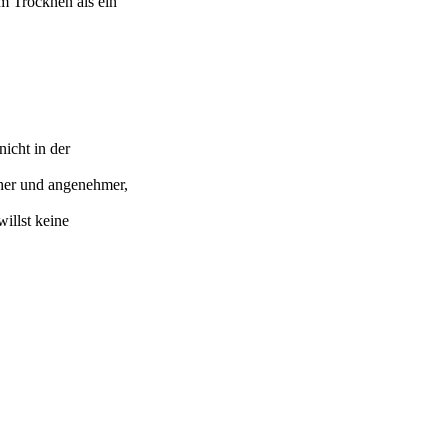
m Trocknen als ein
icht in der
cher und angenehmer,
illst keine