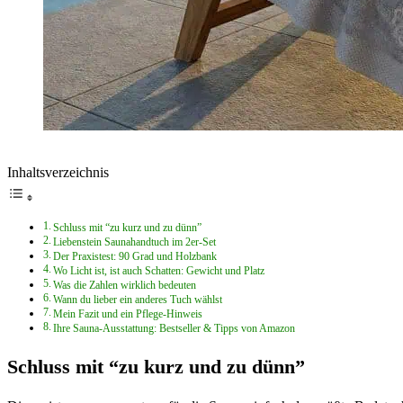
Inhaltsverzeichnis
Schluss mit “zu kurz und zu dünn”
Liebenstein Saunahandtuch im 2er-Set
Der Praxistest: 90 Grad und Holzbank
Wo Licht ist, ist auch Schatten: Gewicht und Platz
Was die Zahlen wirklich bedeuten
Wann du lieber ein anderes Tuch wählst
Mein Fazit und ein Pflege-Hinweis
Ihre Sauna-Ausstattung: Bestseller & Tipps von Amazon
Schluss mit “zu kurz und zu dünn”