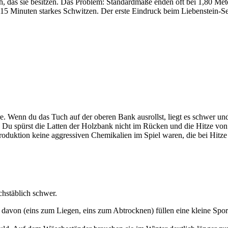
h, das sie besitzen. Das Problem: Standardmaße enden oft bei 1,80 Met
 15 Minuten starkes Schwitzen. Der erste Eindruck beim Liebenstein-Set
Wenn du das Tuch auf der oberen Bank ausrollst, liegt es schwer und 
ion: Du spürst die Latten der Holzbank nicht im Rücken und die Hitze v
 Produktion keine aggressiven Chemikalien im Spiel waren, die bei Hitz
chstäblich schwer.
 davon (eins zum Liegen, eins zum Abtrocknen) füllen eine kleine Sport