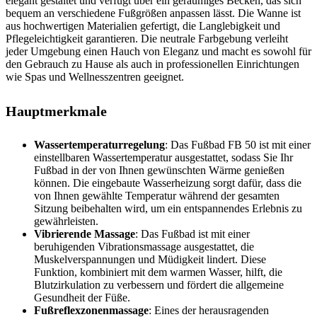
elegant gestaltet und verfügt über ein geräumiges Becken, das sich
bequem an verschiedene Fußgrößen anpassen lässt. Die Wanne ist
aus hochwertigen Materialien gefertigt, die Langlebigkeit und
Pflegeleichtigkeit garantieren. Die neutrale Farbgebung verleiht
jeder Umgebung einen Hauch von Eleganz und macht es sowohl für
den Gebrauch zu Hause als auch in professionellen Einrichtungen
wie Spas und Wellnesszentren geeignet.
Hauptmerkmale
Wassertemperaturregelung
: Das Fußbad FB 50 ist mit einer
einstellbaren Wassertemperatur ausgestattet, sodass Sie Ihr
Fußbad in der von Ihnen gewünschten Wärme genießen
können. Die eingebaute Wasserheizung sorgt dafür, dass die
von Ihnen gewählte Temperatur während der gesamten
Sitzung beibehalten wird, um ein entspannendes Erlebnis zu
gewährleisten.
Vibrierende Massage
: Das Fußbad ist mit einer
beruhigenden Vibrationsmassage ausgestattet, die
Muskelverspannungen und Müdigkeit lindert. Diese
Funktion, kombiniert mit dem warmen Wasser, hilft, die
Blutzirkulation zu verbessern und fördert die allgemeine
Gesundheit der Füße.
Fußreflexzonenmassage
: Eines der herausragenden