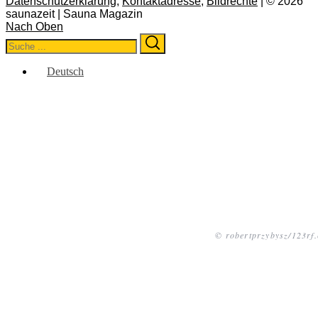
Datenschutzerklärung
,
Kontaktadresse
,
Bildrechte
| © 2026
saunazeit | Sauna Magazin
Nach Oben
Search
Search
for:
Deutsch
© robertprzybysz/123rf