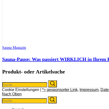
Sauna Magazin
Sauna-Pause: Was passiert WIRKLICH in Ihrem Kö
Produkt- oder Artikelsuche
Search
Search
for:
Cookie Einstellungen |
*= gesponsorter Link
,
Impressum
,
Date
Nach Oben
Search
Search
for: