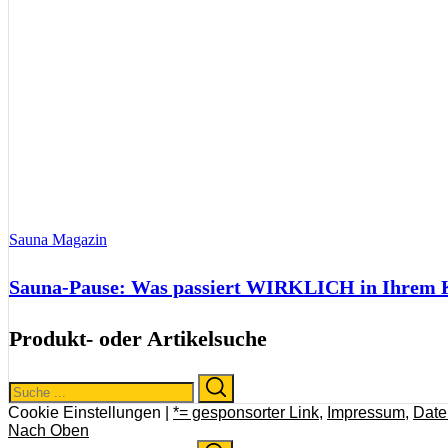
Sauna Magazin
Sauna-Pause: Was passiert WIRKLICH in Ihrem Kö
Produkt- oder Artikelsuche
Search
Search
for:
Cookie Einstellungen |
*= gesponsorter Link
,
Impressum
,
Date
Nach Oben
Search