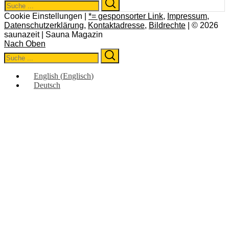
Search
Search
for:
Cookie Einstellungen |
*= gesponsorter Link
,
Impressum
,
Datenschutzerklärung
,
Kontaktadresse
,
Bildrechte
| © 2026
saunazeit | Sauna Magazin
Nach Oben
Search
Search
for:
English
(
Englisch
)
Deutsch