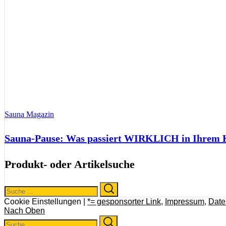
Sauna Magazin
Sauna-Pause: Was passiert WIRKLICH in Ihrem Kö
Produkt- oder Artikelsuche
Search
Search
for:
Cookie Einstellungen |
*= gesponsorter Link
,
Impressum
,
Date
Nach Oben
Search
Search