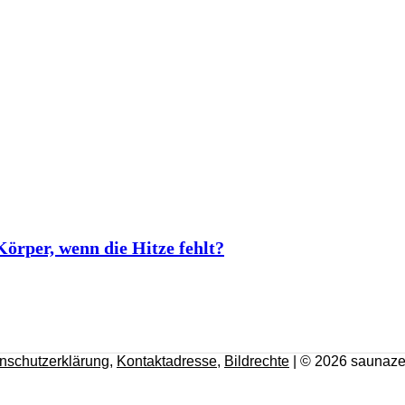
rper, wenn die Hitze fehlt?
nschutzerklärung
,
Kontaktadresse
,
Bildrechte
| © 2026 saunaze