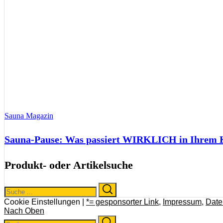
Sauna Magazin
Sauna-Pause: Was passiert WIRKLICH in Ihrem Kö
Produkt- oder Artikelsuche
Search
Search
for:
Cookie Einstellungen |
*= gesponsorter Link
,
Impressum
,
Date
Nach Oben
Search
Search