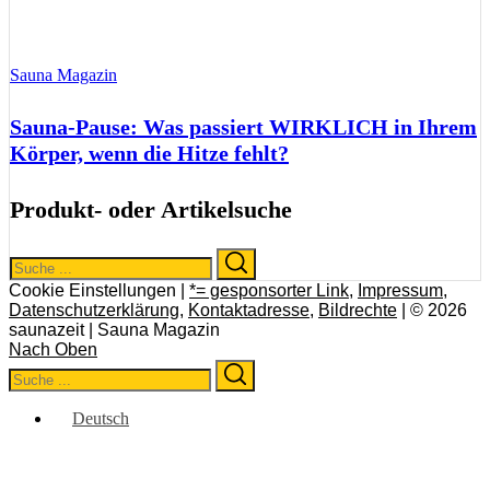
Sauna Magazin
Sauna-Pause: Was passiert WIRKLICH in Ihrem
Körper, wenn die Hitze fehlt?
Produkt- oder Artikelsuche
Search
Search
for:
Cookie Einstellungen |
*= gesponsorter Link
,
Impressum
,
Datenschutzerklärung
,
Kontaktadresse
,
Bildrechte
| © 2026
saunazeit | Sauna Magazin
Nach Oben
Search
Search
for:
Deutsch