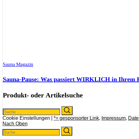
Sauna Magazin
Sauna-Pause: Was passiert WIRKLICH in Ihrem Kö
Produkt- oder Artikelsuche
Search
Search
for:
Cookie Einstellungen |
*= gesponsorter Link
,
Impressum
,
Date
Nach Oben
Search
Search
for: