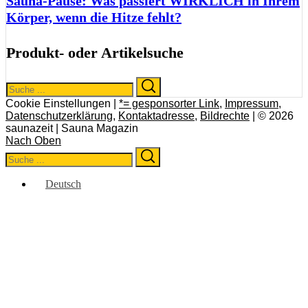
Sauna-Pause: Was passiert WIRKLICH in Ihrem
Körper, wenn die Hitze fehlt?
Produkt- oder Artikelsuche
Search
Search
for:
Cookie Einstellungen |
*= gesponsorter Link
,
Impressum
,
Datenschutzerklärung
,
Kontaktadresse
,
Bildrechte
| © 2026
saunazeit | Sauna Magazin
Nach Oben
Search
Search
for:
Deutsch