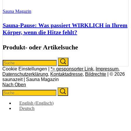
Sauna Magazin
Sauna-Pause: Was passiert WIRKLICH in Ihrem
Körper, wenn die Hitze fehlt?
Produkt- oder Artikelsuche
Search
Search
for:
Cookie Einstellungen |
*= gesponsorter Link
,
Impressum
,
Datenschutzerklärung
,
Kontaktadresse
,
Bildrechte
| © 2026
saunazeit | Sauna Magazin
Nach Oben
Search
Search
for:
English
(
Englisch
)
Deutsch