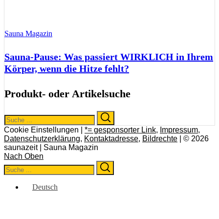
Sauna Magazin
Sauna-Pause: Was passiert WIRKLICH in Ihrem
Körper, wenn die Hitze fehlt?
Produkt- oder Artikelsuche
Search
Search
for:
Cookie Einstellungen |
*= gesponsorter Link
,
Impressum
,
Datenschutzerklärung
,
Kontaktadresse
,
Bildrechte
| © 2026
saunazeit | Sauna Magazin
Nach Oben
Search
Search
for:
Deutsch