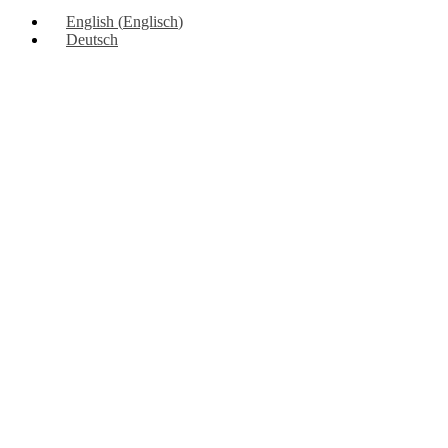
English
(
Englisch
)
Deutsch