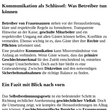
Kommunikation als Schlüssel: Was Betreiber tun
können
Betreiber von Frauensaunen
stehen vor der Herausforderung,
klare und respektvolle Regeln zu formulieren. Transparente
Hinweise an der Kasse,
geschulte Mitarbeiter
und ein
respektvoller Umgang mit allen Gästen können helfen, Konflikte zu
vermeiden. Ebenso wichtig ist es, dass Gäste über ihre
Rechte
und
Pflichten
informiert sind.
Eine proaktive
Kommunikation
kann Missverständnisse von
Anfang an verhindern. Wenn Gäste wissen, dass das
primäre
Geschlechtsmerkmal
für den Zutritt entscheidend ist, entstehen
weniger Unsicherheiten. Doch auch hier bleibt es eine
Gratwanderung: Zwischen
Diskretion
und den notwendigen
Sicherheitsmaßnahmen
die richtige Balance zu finden.
Ein Fazit mit Blick nach vorn
Das
Selbstbestimmungsgesetz
ist ein bedeutender Schritt in
Richtung rechtlicher Anerkennung
geschlechtlicher Vielfalt
. Doch
die Umsetzung zeigt, wie komplex die Herausforderungen im Alltag
sein können.
Geschlechtsspezifische Bereiche
wie
Frauensaunen