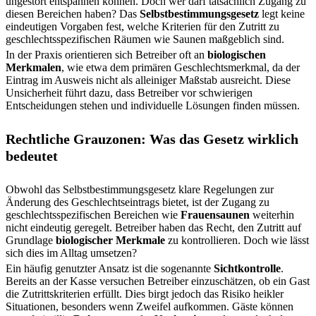
ungestört entspannen können. Doch wer darf tatsächlich Zugang zu
diesen Bereichen haben? Das
Selbstbestimmungsgesetz
legt keine
eindeutigen Vorgaben fest, welche Kriterien für den Zutritt zu
geschlechtsspezifischen Räumen wie Saunen maßgeblich sind.
In der Praxis orientieren sich Betreiber oft an
biologischen
Merkmalen
, wie etwa dem primären Geschlechtsmerkmal, da der
Eintrag im Ausweis nicht als alleiniger Maßstab ausreicht. Diese
Unsicherheit führt dazu, dass Betreiber vor schwierigen
Entscheidungen stehen und individuelle Lösungen finden müssen.
Rechtliche Grauzonen: Was das Gesetz wirklich
bedeutet
Obwohl das Selbstbestimmungsgesetz klare Regelungen zur
Änderung des Geschlechtseintrags bietet, ist der Zugang zu
geschlechtsspezifischen Bereichen wie
Frauensaunen
weiterhin
nicht eindeutig geregelt. Betreiber haben das Recht, den Zutritt auf
Grundlage
biologischer Merkmale
zu kontrollieren. Doch wie lässt
sich dies im Alltag umsetzen?
Ein häufig genutzter Ansatz ist die sogenannte
Sichtkontrolle
.
Bereits an der Kasse versuchen Betreiber einzuschätzen, ob ein Gast
die Zutrittskriterien erfüllt. Dies birgt jedoch das Risiko heikler
Situationen, besonders wenn Zweifel aufkommen. Gäste können