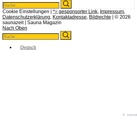
Search
Search
for:
Cookie Einstellungen |
*= gesponsorter Link
,
Impressum
,
Datenschutzerklärung
,
Kontaktadresse
,
Bildrechte
| © 2026
saunazeit | Sauna Magazin
Nach Oben
Search
Search
for:
Deutsch
© sauna