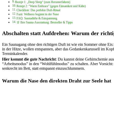
Rezept 1: „Deep Sleep“ (zum Herunterfahren)
Rezept 2: “Warm Embrace” (gegen Einsamkeit und Kälte)
Checkliste: Das perfekte Duft-Ritual
Fazit: Wellness beginnt in der Nase
FAQ: Saunadüfte & Entspannung
🛒 Ihre Sauna-Ausstattung: Bestseller & Tipps
Abschalten statt Aufdrehen: Warum der richti
Ein Saunagang ohne den richtigen Duft ist wie ein Sommer ohne Eis: Pr
in der Hitze, wollen entspannen, aber das Gedankenkarussell im Kopf
Terminkalender.
Hier kommt die gute Nachricht
: Du kannst deine Gehirnchemie austr
“Arbeitsmodus” in den “Wohlfühlmodus” zu schalten. Aber Vorsicht: Ni
senkrecht im Bett, statt entspannt einzuschlummern.
Warum die Nase den direkten Draht zur Seele hat