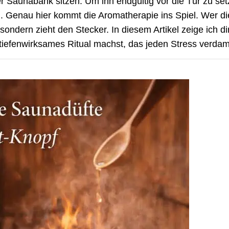
der Saunabank sitzen. Um ihn endgültig vor die Tür zu set
en. Genau hier kommt die Aromatherapie ins Spiel. Wer d
sondern zieht den Stecker. In diesem Artikel zeige ich di
tiefenwirksames Ritual machst, das jeden Stress verdam