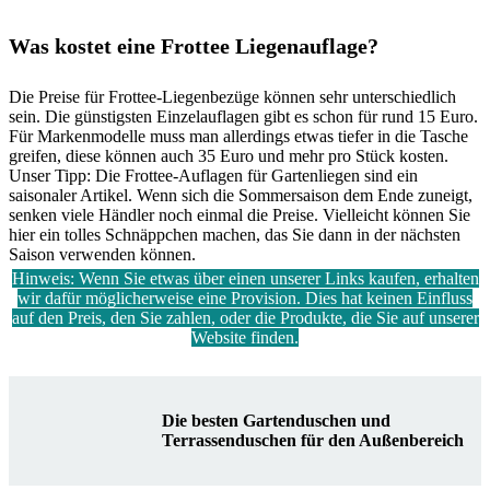
Was kostet eine Frottee Liegenauflage?
Die Preise für Frottee-Liegenbezüge können sehr unterschiedlich
sein. Die günstigsten Einzelauflagen gibt es schon für rund 15 Euro.
Für Markenmodelle muss man allerdings etwas tiefer in die Tasche
greifen, diese können auch 35 Euro und mehr pro Stück kosten.
Unser Tipp: Die Frottee-Auflagen für Gartenliegen sind ein
saisonaler Artikel. Wenn sich die Sommersaison dem Ende zuneigt,
senken viele Händler noch einmal die Preise. Vielleicht können Sie
hier ein tolles Schnäppchen machen, das Sie dann in der nächsten
Saison verwenden können.
Hinweis: Wenn Sie etwas über einen unserer Links kaufen, erhalten
wir dafür möglicherweise eine Provision. Dies hat keinen Einfluss
auf den Preis, den Sie zahlen, oder die Produkte, die Sie auf unserer
Website finden.
Die besten Gartenduschen und
Terrassenduschen für den Außenbereich