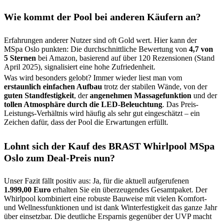
Wie kommt der Pool bei anderen Käufern an?
Erfahrungen anderer Nutzer sind oft Gold wert. Hier kann der
MSpa Oslo punkten: Die durchschnittliche Bewertung von
4,7 von
5 Sternen
bei Amazon, basierend auf über 120 Rezensionen (Stand
April 2025), signalisiert eine hohe Zufriedenheit.
Was wird besonders gelobt? Immer wieder liest man vom
erstaunlich einfachen Aufbau
trotz der stabilen Wände, von der
guten Standfestigkeit
, der
angenehmen Massagefunktion
und der
tollen Atmosphäre durch die LED-Beleuchtung
. Das Preis-
Leistungs-Verhältnis wird häufig als sehr gut eingeschätzt – ein
Zeichen dafür, dass der Pool die Erwartungen erfüllt.
Lohnt sich der Kauf des BRAST Whirlpool MSpa
Oslo zum Deal-Preis nun?
Unser Fazit fällt positiv aus: Ja, für die aktuell aufgerufenen
1.999,00 Euro
erhalten Sie ein überzeugendes Gesamtpaket. Der
Whirlpool kombiniert eine robuste Bauweise mit vielen Komfort-
und Wellnessfunktionen und ist dank Winterfestigkeit das ganze Jahr
über einsetzbar. Die deutliche Ersparnis gegenüber der UVP macht