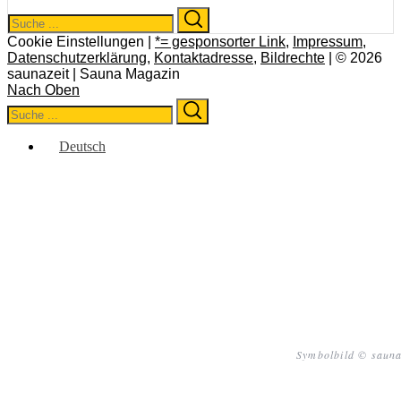
Search
Search
for:
Cookie Einstellungen |
*= gesponsorter Link
,
Impressum
,
Datenschutzerklärung
,
Kontaktadresse
,
Bildrechte
| © 2026
saunazeit | Sauna Magazin
Nach Oben
Search
Search
for:
Deutsch
Symbolbild © sauna