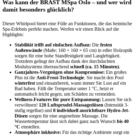
Was kann der BRAST MSpa Oslo – und wer wird
damit besonders glücklich?
Dieser Whirlpool bietet eine Fülle an Funktionen, die das heimische
Spa-Erlebnis perfekt machen. Werfen wir einen Blick auf die
Highlights:
Stabilität trifft auf einfachen Aufbau:
Die
festen
Außenwände
(Maße: 160 × 160 × 65 cm) in edler Holzoptik
sorgen für eine hohe Standfestigkeit und Langlebigkeit.
Trotzdem gelingt der Aufbau dank des durchdachten
Modulsystems überraschend
schnell (ca. 15 Minuten)
.
Ganzjahres-Vergnügen ohne Kompromisse:
Ein großes
Plus ist die
Anti-Frost-Technologie
. Sie macht den Pool
winterfest
und einsatzbereit, wann immer Sie Lust auf ein
Bad haben. Fällt die Temperatur unter 1 °C, heizt er
automatisch leicht gegen, um Schäden zu vermeiden.
Wellness-Features für pure Entspannung:
Lassen Sie sich
verwöhnen!
120 Luftsprudel-Massagedüsen
(Intensität 3-
stufig regelbar) und
8 individuell ausrichtbare Hydro-Jet-
Düsen
sorgen für eine angenehme Massage. Die
Wassertemperatur lässt sich dabei ganz nach Wunsch
bis 40
°C
einstellen.
Atmosphäre inklusive:
Für das richtige Ambiente sorgt ein