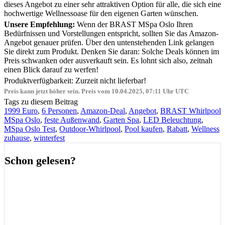
dieses Angebot zu einer sehr attraktiven Option für alle, die sich eine
hochwertige Wellnessoase für den eigenen Garten wünschen.
Unsere Empfehlung:
Wenn der BRAST MSpa Oslo Ihren
Bedürfnissen und Vorstellungen entspricht, sollten Sie das Amazon-
Angebot genauer prüfen. Über den untenstehenden Link gelangen
Sie direkt zum Produkt. Denken Sie daran: Solche Deals können im
Preis schwanken oder ausverkauft sein. Es lohnt sich also, zeitnah
einen Blick darauf zu werfen!
Produktverfügbarkeit: Zurzeit nicht lieferbar!
Preis kann jetzt höher sein. Preis vom 10.04.2025, 07:11 Uhr UTC
Tags zu diesem Beitrag
1999 Euro
,
6 Personen
,
Amazon-Deal
,
Angebot
,
BRAST Whirlpool
MSpa Oslo
,
feste Außenwand
,
Garten Spa
,
LED Beleuchtung
,
MSpa Oslo Test
,
Outdoor-Whirlpool
,
Pool kaufen
,
Rabatt
,
Wellness
zuhause
,
winterfest
Schon gelesen?