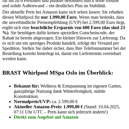
für bis zu 6 Personen und punktet besonders durch seine robuste
und solide Außenwand – ein deutliches Plus an Stabilität.
Der aktuelle Preis bei Amazon kann sich sehen lassen: Sie erhalten
diesen Whirlpool für
nur 1.999,00 Euro
. Wenn man bedenkt, dass
die unverbindliche Preisempfehlung (UVP) bei 2.599,00 Euro liegt,
ergibt sich eine
beachtliche Ersparnis von 600 Euro (das sind 23
%)
. Sie benötigen dafür keinen speziellen Gutscheincode, der
Rabatt ist bereits abgezogen. Ein kleiner Hinweis zur Lieferung: Da
es sich um ein sperriges Produkt handelt, erfolgt der Versand per
Spedition. Stellen Sie daher sicher, dass Ihre Telefonnummer bei der
Bestellung korrekt hinterlegt ist, damit ein Liefertermin vereinbart
werden kann.
BRAST Whirlpool MSpa Oslo im Überblick:
Bekannt für:
Wellness & Entspannung im eigenen Garten,
ganzjährige Nutzung dank Winterfestigkeit, stabile
Konstruktion.
Normalpreis/UVP:
ca. 2.599,00 €
Aktueller Amazon-Preis:
1.999,00 €
(Stand: 10.04.2025,
07:11 Uhr UTC – Preis kann sich jederzeit ändern!)
Direkt zum Angebot auf Amazon