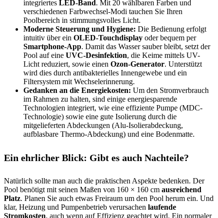
integriertes
LED-Band
. Mit 20 wählbaren Farben und
verschiedenen Farbwechsel-Modi tauchen Sie Ihren
Poolbereich in stimmungsvolles Licht.
Moderne Steuerung und Hygiene:
Die Bedienung erfolgt
intuitiv über ein
OLED-Touchdisplay
oder bequem per
Smartphone-App
. Damit das Wasser sauber bleibt, setzt der
Pool auf eine
UVC-Desinfektion
, die Keime mittels UV-
Licht reduziert, sowie einen
Ozon-Generator
. Unterstützt
wird dies durch antibakterielles Innengewebe und ein
Filtersystem mit Wechselerinnerung.
Gedanken an die Energiekosten:
Um den Stromverbrauch
im Rahmen zu halten, sind einige energiesparende
Technologien integriert, wie eine effiziente Pumpe (MDC-
Technologie) sowie eine gute Isolierung durch die
mitgelieferten Abdeckungen (Alu-Isolierabdeckung,
aufblasbare Thermo-Abdeckung) und eine Bodenmatte.
Ein ehrlicher Blick: Gibt es auch Nachteile?
Natürlich sollte man auch die praktischen Aspekte bedenken. Der
Pool benötigt mit seinen Maßen von 160 × 160 cm
ausreichend
Platz
. Planen Sie auch etwas Freiraum um den Pool herum ein. Und
klar, Heizung und Pumpenbetrieb verursachen
laufende
Stromkosten
, auch wenn auf Effizienz geachtet wird. Ein normaler