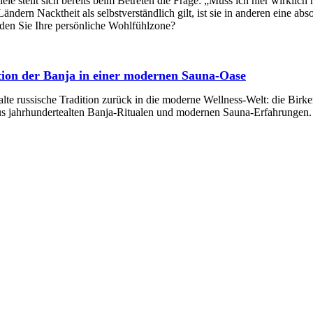
le stellt sich bereits beim Betreten die Frage: „Muss ich hier wirklich 
ändern Nacktheit als selbstverständlich gilt, ist sie in anderen eine ab
nden Sie Ihre persönliche Wohlfühlzone?
ition der Banja in einer modernen Sauna-Oase
te russische Tradition zurück in die moderne Wellness-Welt: die Birke
aus jahrhundertealten Banja-Ritualen und modernen Sauna-Erfahrungen.