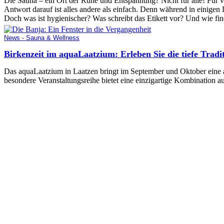
Die Sauna – ein Ort der Ruhe und Entspannung? Nicht für alle! Für vie
Antwort darauf ist alles andere als einfach. Denn während in einigen L
Doch was ist hygienischer? Was schreibt das Etikett vor? Und wie fi
News - Sauna & Wellness
Birkenzeit im aquaLaatzium: Erleben Sie die tiefe Trad
Das aquaLaatzium in Laatzen bringt im September und Oktober eine al
besondere Veranstaltungsreihe bietet eine einzigartige Kombination 