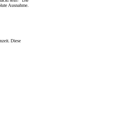
nackt sein?“ Die
solute Ausnahme.
nzeit. Diese