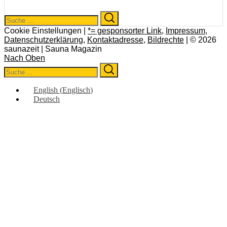
Search
Search
for:
Cookie Einstellungen |
*= gesponsorter Link
,
Impressum
,
Datenschutzerklärung
,
Kontaktadresse
,
Bildrechte
| © 2026
saunazeit | Sauna Magazin
Nach Oben
Search
Search
for:
English
(
Englisch
)
Deutsch