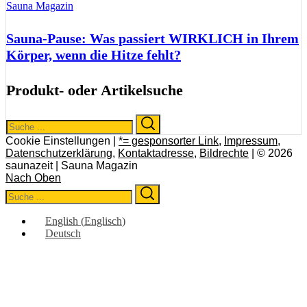
Sauna Magazin
Sauna-Pause: Was passiert WIRKLICH in Ihrem
Körper, wenn die Hitze fehlt?
Produkt- oder Artikelsuche
Search
Search
for:
Cookie Einstellungen |
*= gesponsorter Link
,
Impressum
,
Datenschutzerklärung
,
Kontaktadresse
,
Bildrechte
| © 2026
saunazeit | Sauna Magazin
Nach Oben
Search
Search
for:
English
(
Englisch
)
Deutsch