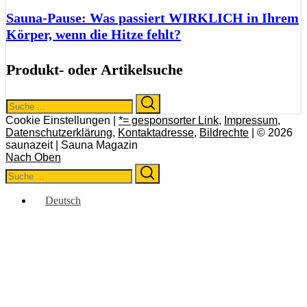
Sauna-Pause: Was passiert WIRKLICH in Ihrem
Körper, wenn die Hitze fehlt?
Produkt- oder Artikelsuche
Search
Search
for:
Cookie Einstellungen |
*= gesponsorter Link
,
Impressum
,
Datenschutzerklärung
,
Kontaktadresse
,
Bildrechte
| © 2026
saunazeit | Sauna Magazin
Nach Oben
Search
Search
for:
Deutsch