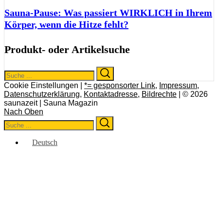
Sauna-Pause: Was passiert WIRKLICH in Ihrem
Körper, wenn die Hitze fehlt?
Produkt- oder Artikelsuche
Search
Search
for:
Cookie Einstellungen |
*= gesponsorter Link
,
Impressum
,
Datenschutzerklärung
,
Kontaktadresse
,
Bildrechte
| © 2026
saunazeit | Sauna Magazin
Nach Oben
Search
Search
for:
Deutsch