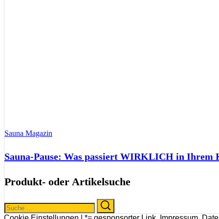
Sauna Magazin
Sauna-Pause: Was passiert WIRKLICH in Ihrem Kö
Produkt- oder Artikelsuche
Search
Search
for:
Cookie Einstellungen |
*= gesponsorter Link
,
Impressum
,
Date