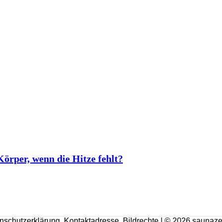
rper, wenn die Hitze fehlt?
nschutzerklärung
,
Kontaktadresse
,
Bildrechte
| © 2026 saunaze