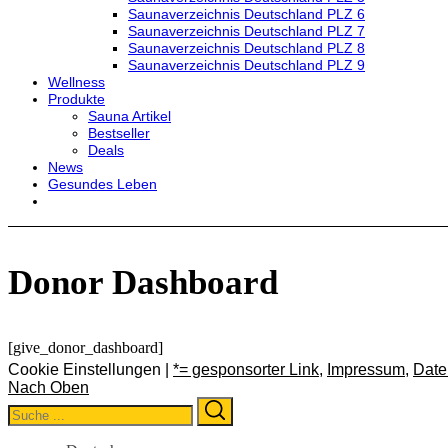
Saunaverzeichnis Deutschland PLZ 6
Saunaverzeichnis Deutschland PLZ 7
Saunaverzeichnis Deutschland PLZ 8
Saunaverzeichnis Deutschland PLZ 9
Wellness
Produkte
Sauna Artikel
Bestseller
Deals
News
Gesundes Leben
Donor Dashboard
[give_donor_dashboard]
Cookie Einstellungen |
*= gesponsorter Link
,
Impressum
,
Date
Nach Oben
Search
Search
for: