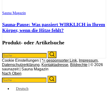
Sauna Magazin
Sauna-Pause: Was passiert WIRKLICH in Ihrem
Körper, wenn die Hitze fehlt?
Produkt- oder Artikelsuche
Search
Search
for:
Cookie Einstellungen |
*= gesponsorter Link
,
Impressum
,
Datenschutzerklärung
,
Kontaktadresse
,
Bildrechte
| © 2026
saunazeit | Sauna Magazin
Nach Oben
Search
Search
for:
Deutsch