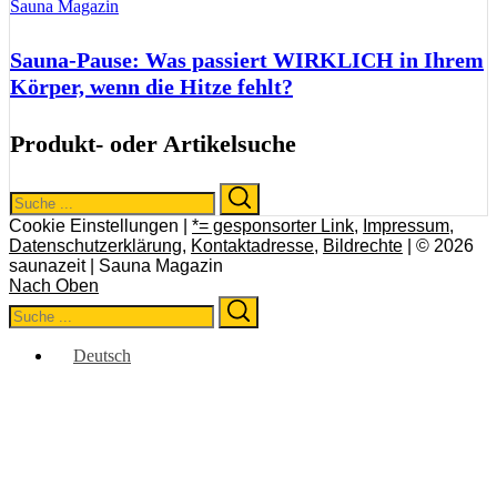
Sauna Magazin
Sauna-Pause: Was passiert WIRKLICH in Ihrem
Körper, wenn die Hitze fehlt?
Produkt- oder Artikelsuche
Search
Search
for:
Cookie Einstellungen |
*= gesponsorter Link
,
Impressum
,
Datenschutzerklärung
,
Kontaktadresse
,
Bildrechte
| © 2026
saunazeit | Sauna Magazin
Nach Oben
Search
Search
for:
Deutsch