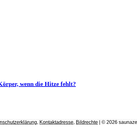
rper, wenn die Hitze fehlt?
nschutzerklärung
,
Kontaktadresse
,
Bildrechte
| © 2026 saunaze