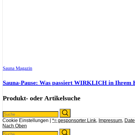
Sauna Magazin
Sauna-Pause: Was passiert WIRKLICH in Ihrem Kö
Produkt- oder Artikelsuche
Search
Search
for:
Cookie Einstellungen |
*= gesponsorter Link
,
Impressum
,
Date
Nach Oben
Search
Search